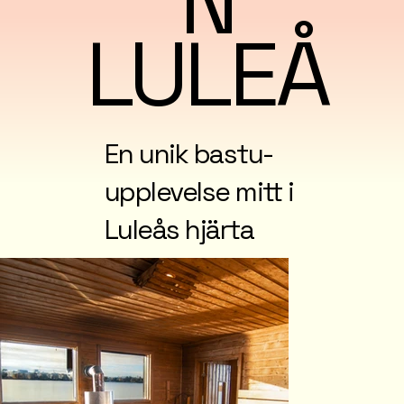
N
LULEÅ
En unik bastu-
upplevelse mitt i
Luleås hjärta