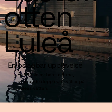
otten
Luleå
En oslagbar upplevelse
En känsla av bastuvärme,
svalkande dopp och kvällar på
Luleås vatten.