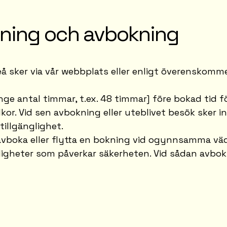
lning och avbokning
å sker via vår webbplats eller enligt överenskomm
ge antal timmar, t.ex. 48 timmar] före bokad tid fö
lkor. Vid sen avbokning eller uteblivet besök sker i
illgänglighet.
t avboka eller flytta en bokning vid ogynnsamma vä
igheter som påverkar säkerheten. Vid sådan avbok